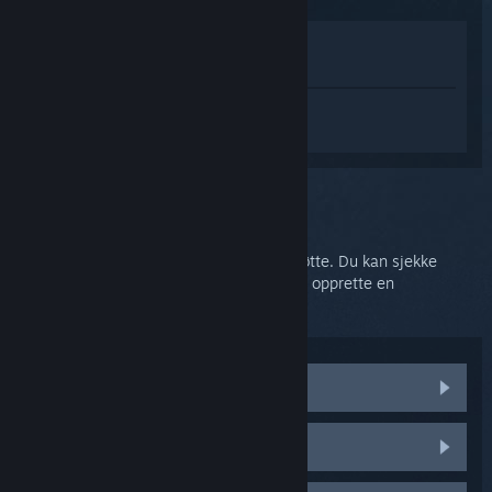
Vis i butikken
Vis i biblioteket
Logg inn
for å få tilpasset hjelp med
SteamVR.
Du valgte problemet:
Ytterligere hjelp
Problemet ditt trenger mer omfattende støtte. Du kan sjekke
diskusjonsgruppen for samfunnshjelp eller opprette en
støtteforespørsel.
Besøk samfunnsdiskusjonene
HTC Vive-deler og erstatninger