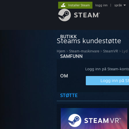
Installer Steam
logg inn
|
språk
BUTIKK
Steams kundestøtte
Hjem
>
Steam-maskinvare
>
SteamVR
>
Lyd
SAMFUNN
Logg inn på Steam-kontoe
OM
Logg inn på 
STØTTE