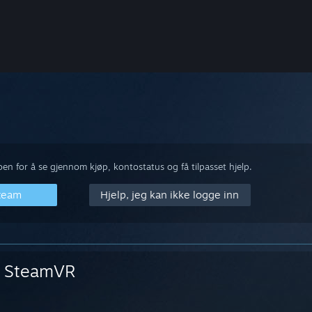
n for å se gjennom kjøp, kontostatus og få tilpasset hjelp.
Steam
Hjelp, jeg kan ikke logge inn
SteamVR