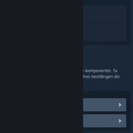
Vis i butikken
Vis i biblioteket
Logg inn
for å få tilpasset hjelp med
SteamVR.
Du valgte problemet:
HTC Support
HTC håndterer forsendelse av Vive og Vive-komponenter. Ta
kontakt med kundestøtten deres for hjelp hvis bestillingen din
hadde ødelagte eller manglende deler.
Erstatningsdeler
Ta kontakt med HTCs kundestøtte