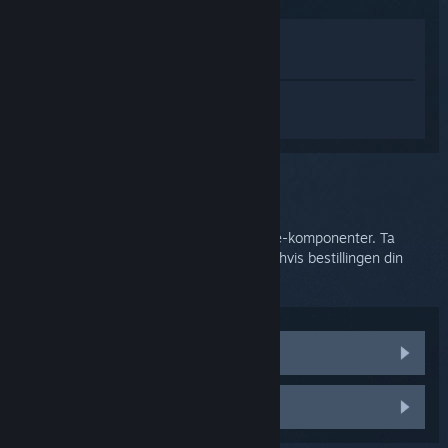
Vis i butikken
Vis i biblioteket
Logg inn
for å få tilpasset hjelp med
SteamVR.
Du valgte problemet:
HTC Support
HTC håndterer forsendelse av Vive og Vive-komponenter. Ta
kontakt med kundestøtten deres for hjelp hvis bestillingen din
hadde ødelagte eller manglende deler.
Erstatningsdeler
Ta kontakt med HTCs kundestøtte