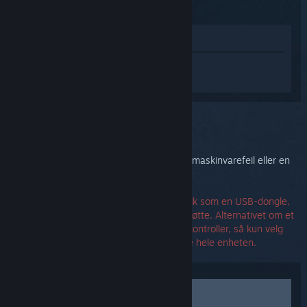
(2015)
Vis i butikken
Logg inn
for å få tilpasset hjelp med
Steam Controller (2015).
Du valgte problemet:
Maskinvarefeil
Det kan hende at Steam Controller har en maskinvarefeil eller en
uopprettelig fastvarefeil.
Hvis du trenger å erstatte en enkelt del, slik som en USB-dongle,
så velg alternativet for å kontakte kundestøtte. Alternativet om et
erstatningsprodukt gjelder en erstatningskontroller, så kun velg
dette alternativet om du trenger å erstatte hele enheten.
Kontakt kundestøtte