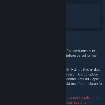
Vis i butikken
Logg inn
for å få tilpasset hjelp med
Steam Controller (2015).
Du valgte problemet:
Ytterligere støtte
Du kan sjekke diskusjonsgruppen for hjelp fra samfunnet eller
rapportere en feil. Du kan opprette en støtteforespørsel for mer
omfattende hjelp.
Vi vil at du skal være fornøyd med kjøpet ditt. Hvis du ikke er det,
kan du gjerne returnere det uten ekstra kostnad. Hvis du kjøpte
det på Steam kan du be om en refusjon nedenfor. Hvis du kjøpte
det fra en annen forhandler må du ta kontakt med forhandleren for
mer informasjon om returnering.
Du må ikke ha et serienummer for å ta kontakt med kundestøtte.
Hvis du støter på en feil, kan du la serienummeret stå tomt.