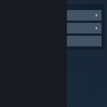
Besøk samfunnsdiskusjonene
Rapporter en feil
Kontakt kundestøtte
© Valve Corporation. Alle rettigheter reservert. Alle
varemerker tilhører sine respektive eiere i USA og
andre land.
Retningslinjer for personvern
|
Juridisk
|
Tilgjengelighet
|
Steams abonnementsavtale
|
Refusjoner
|
Informasjonskapsler