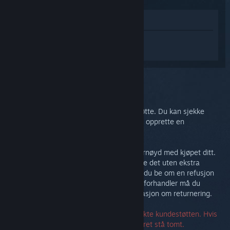
Vis i butikken
Logg inn
for å få tilpasset hjelp med
Steam Link.
Du valgte problemet:
Mer hjelp
Problemet ditt trenger mer omfattende støtte. Du kan sjekke
diskusjonsgruppen for samfunnshjelp eller opprette en
støtteforespørsel.
Til syvende og sist vil vi at du skal være fornøyd med kjøpet ditt.
Hvis du ikke er det, kan du gjerne returnere det uten ekstra
kostnad. Hvis du kjøpte det på Steam kan du be om en refusjon
nedenfor. Hvis du kjøpte det fra en annen forhandler må du
kontakte den forhandleren for mer informasjon om returnering.
Du må ikke ha et serienummer for å kontakte kundestøtten. Hvis
du støter på en feil, kan du la serienummeret stå tomt.