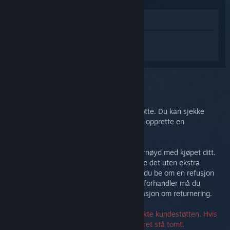
Vis i butikken
Logg inn
for å få tilpasset hjelp med
Steam Link.
Du valgte problemet:
Mer hjelp
Problemet ditt trenger mer omfattende støtte. Du kan sjekke
diskusjonsgruppen for samfunnshjelp eller opprette en
støtteforespørsel.
Til syvende og sist vil vi at du skal være fornøyd med kjøpet ditt.
Hvis du ikke er det, kan du gjerne returnere det uten ekstra
kostnad. Hvis du kjøpte det på Steam kan du be om en refusjon
nedenfor. Hvis du kjøpte det fra en annen forhandler må du
kontakte den forhandleren for mer informasjon om returnering.
Du må ikke ha et serienummer for å kontakte kundestøtten. Hvis
du støter på en feil, kan du la serienummeret stå tomt.