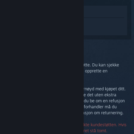
Vis i butikken
Logg inn
for å få tilpasset hjelp med
Steam Link.
Du valgte problemet:
Mer hjelp
Problemet ditt trenger mer omfattende støtte. Du kan sjekke
diskusjonsgruppen for samfunnshjelp eller opprette en
støtteforespørsel.
Til syvende og sist vil vi at du skal være fornøyd med kjøpet ditt.
Hvis du ikke er det, kan du gjerne returnere det uten ekstra
kostnad. Hvis du kjøpte det på Steam kan du be om en refusjon
nedenfor. Hvis du kjøpte det fra en annen forhandler må du
kontakte den forhandleren for mer informasjon om returnering.
Du må ikke ha et serienummer for å kontakte kundestøtten. Hvis
du støter på en feil, kan du la serienummeret stå tomt.