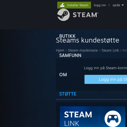
Installer Steam
logg inn
|
språk
BUTIKK
Steams kundestøtte
Hjem
>
Steam-maskinvare
>
Steam Link
>
Inn
SAMFUNN
Logg inn på Steam-kontoe
OM
Logg inn på 
STØTTE