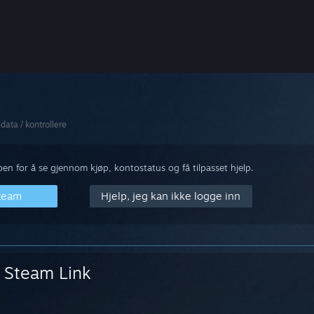
data / kontrollere
n for å se gjennom kjøp, kontostatus og få tilpasset hjelp.
Steam
Hjelp, jeg kan ikke logge inn
Steam Link