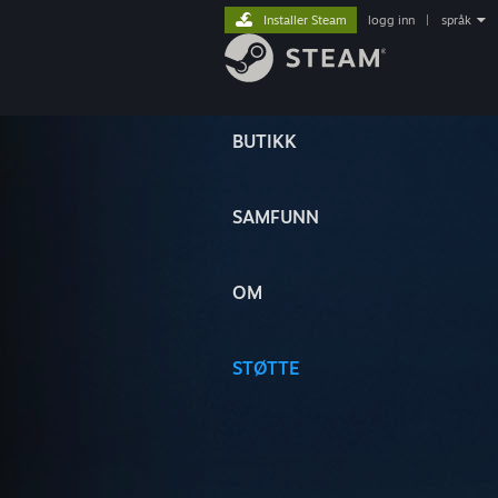
Installer Steam
logg inn
|
språk
BUTIKK
SAMFUNN
OM
STØTTE