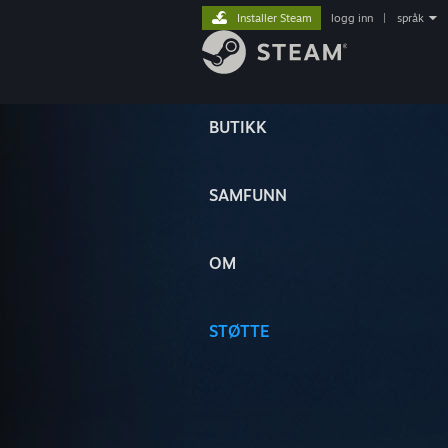
Installer Steam
logg inn
|
språk
BUTIKK
SAMFUNN
OM
STØTTE