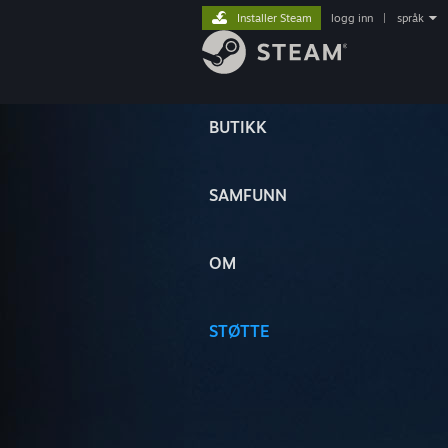
Installer Steam
logg inn
|
språk
BUTIKK
SAMFUNN
OM
STØTTE