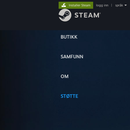
Installer Steam
logg inn
|
språk
BUTIKK
SAMFUNN
OM
STØTTE