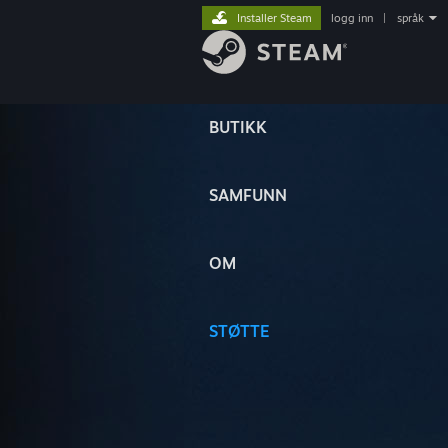
Installer Steam
logg inn
|
språk
BUTIKK
SAMFUNN
OM
STØTTE