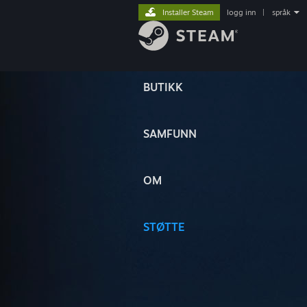
Installer Steam
logg inn
|
språk
BUTIKK
SAMFUNN
OM
STØTTE