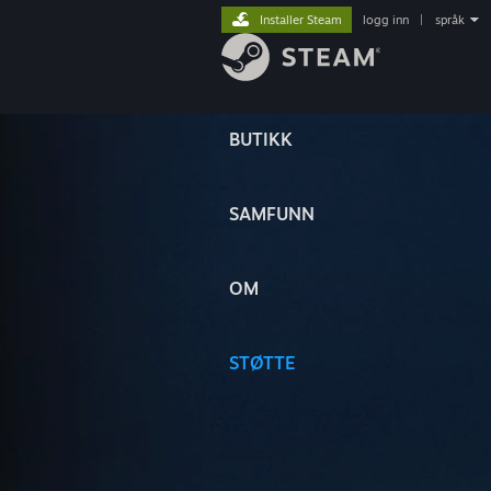
Installer Steam
logg inn
|
språk
BUTIKK
SAMFUNN
OM
STØTTE