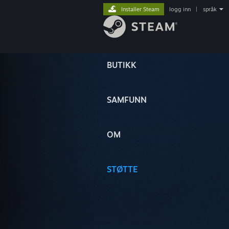
Installer Steam
logg inn
|
språk
BUTIKK
SAMFUNN
OM
STØTTE