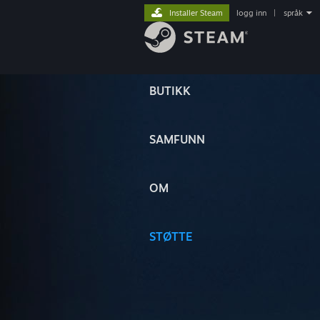
Installer Steam
logg inn
|
språk
BUTIKK
SAMFUNN
OM
STØTTE