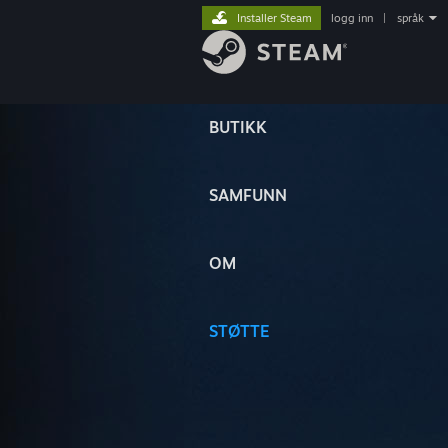
Installer Steam
logg inn
|
språk
BUTIKK
SAMFUNN
OM
STØTTE