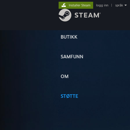
Installer Steam
logg inn
|
språk
BUTIKK
SAMFUNN
OM
STØTTE