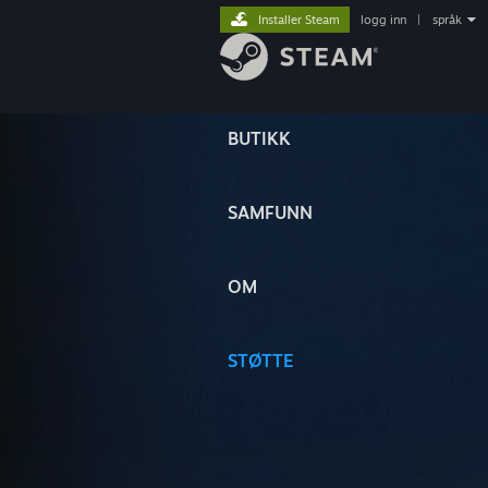
Installer Steam
logg inn
|
språk
BUTIKK
SAMFUNN
OM
STØTTE