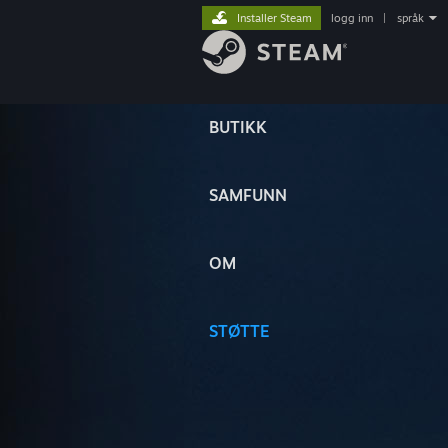
Installer Steam
logg inn
|
språk
BUTIKK
SAMFUNN
OM
STØTTE