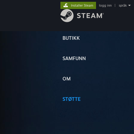
Installer Steam
logg inn
|
språk
BUTIKK
SAMFUNN
OM
STØTTE