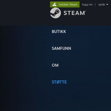
Installer Steam
logg inn
|
språk
BUTIKK
SAMFUNN
OM
STØTTE