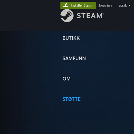
Installer Steam
logg inn
|
språk
BUTIKK
SAMFUNN
OM
STØTTE