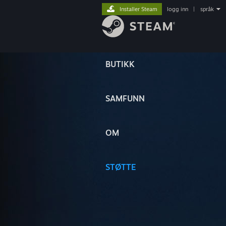
Installer Steam
logg inn
|
språk
BUTIKK
SAMFUNN
OM
STØTTE