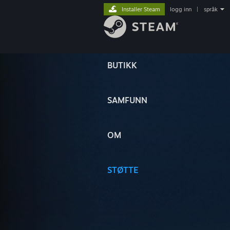
Installer Steam
logg inn
|
språk
BUTIKK
SAMFUNN
OM
STØTTE