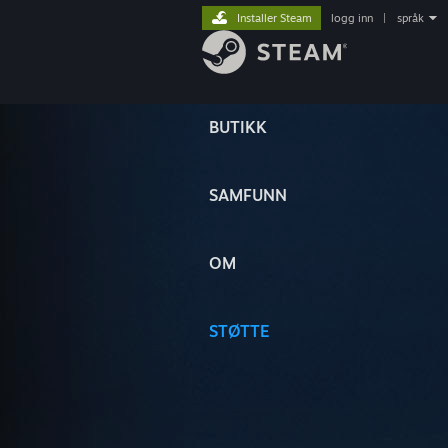
Installer Steam
logg inn
|
språk
BUTIKK
SAMFUNN
OM
STØTTE