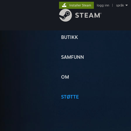
Installer Steam
logg inn
|
språk
BUTIKK
SAMFUNN
OM
STØTTE