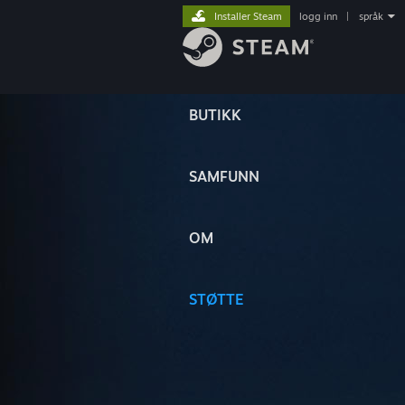
Installer Steam
logg inn
|
språk
BUTIKK
SAMFUNN
OM
STØTTE