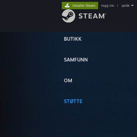
Installer Steam
logg inn
|
språk
BUTIKK
SAMFUNN
OM
STØTTE