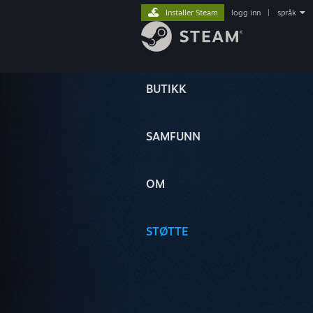
Installer Steam
logg inn
|
språk
BUTIKK
SAMFUNN
OM
STØTTE