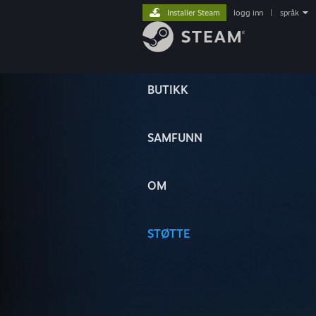
Installer Steam
logg inn
|
språk
BUTIKK
SAMFUNN
OM
STØTTE