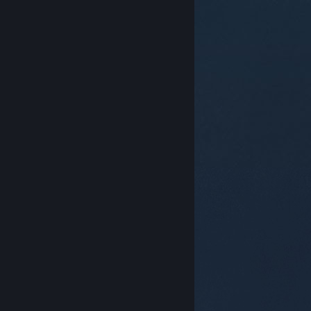
© Valve Corporation. Wszelkie prawa zastrzeżone.
Wszystkie znaki handlowe są własnością ich prawnych
właścicieli w Stanach Zjednoczonych i innych krajach.
Polityka prywatności
|
Informacje prawne
|
Ułatwienia dostępu
|
Umowa użytkownika Steam
|
Zwrot pieniędzy
|
Ciasteczka