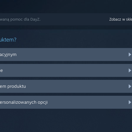
zowaną pomoc dla DayZ.
Zobacz w skl
duktem?
racyjnym
ce
zem produktu
personalizowanych opcji