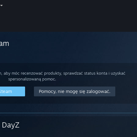
eam
m, aby móc recenzować produkty, sprawdzać status konta i uzyskać
spersonalizowaną pomoc.
 Steam
Pomocy, nie mogę się zalogować.
DayZ