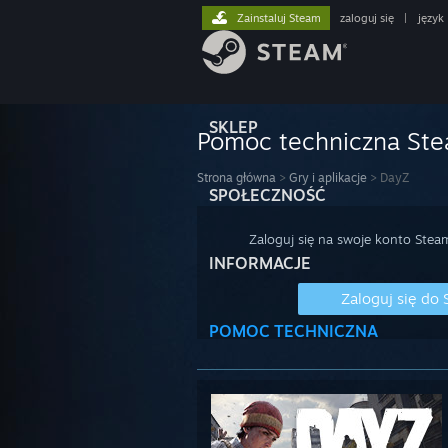
Zainstaluj Steam
zaloguj się
|
język
SKLEP
Pomoc techniczna St
Strona główna
>
Gry i aplikacje
>
DayZ
SPOŁECZNOŚĆ
Zaloguj się na swoje konto Stea
INFORMACJE
Zaloguj się do
POMOC TECHNICZNA