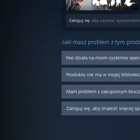
Zaloguj się
, aby uzyskać spersonali
Jaki masz problem z tym pro
Nie działa na moim systemie ope
Produktu nie ma w mojej bibliote
Mam problem z zakupionym kluc
Zaloguj się, aby znaleźć więcej s