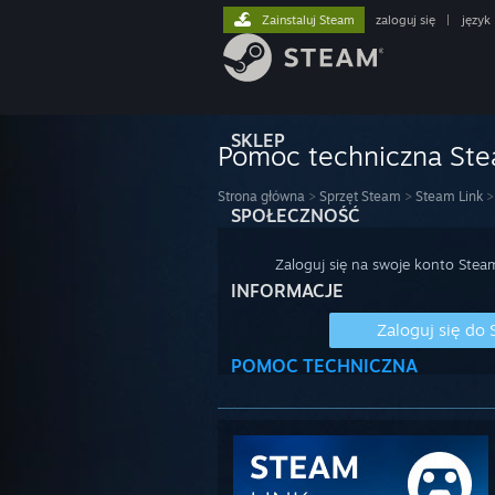
Zainstaluj Steam
zaloguj się
|
język
SKLEP
Pomoc techniczna St
Strona główna
>
Sprzęt Steam
>
Steam Link
>
SPOŁECZNOŚĆ
Zaloguj się na swoje konto Stea
INFORMACJE
Zaloguj się do
POMOC TECHNICZNA