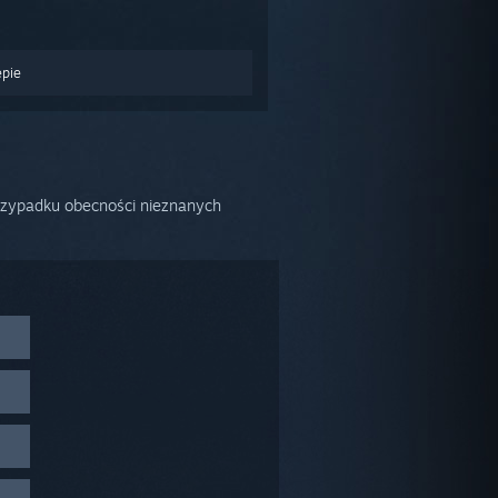
epie
rzypadku obecności nieznanych
 >
uchom
.