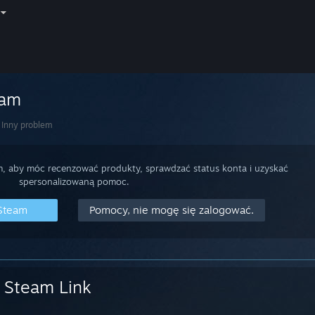
eam
Inny problem
m, aby móc recenzować produkty, sprawdzać status konta i uzyskać
spersonalizowaną pomoc.
 Steam
Pomocy, nie mogę się zalogować.
Steam Link