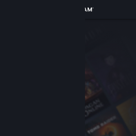
Iniciar sessão
Loja
Comunidade
Sobre
Suporte
Alterar idioma
Baixe o aplicativo móvel do Steam
Ver versão para computadores