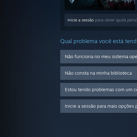
Inicie a sessão
para obter ajuda perso
Qual problema você está ten
Não funciona no meu sistema ope
Não consta na minha biblioteca
Estou tendo problemas com um có
Inicie a sessão para mais opções 