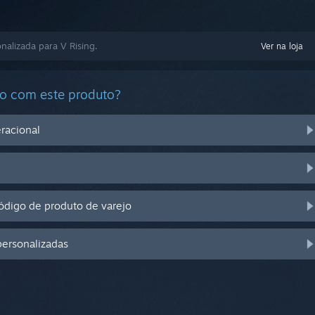
nalizada para V Rising.
Ver na loja
do com este produto?
racional
digo de produto de varejo
personalizadas