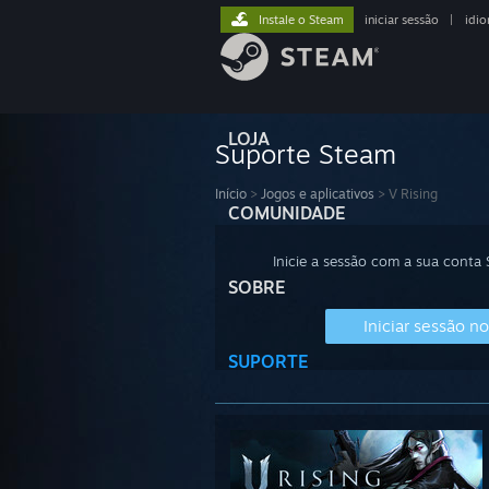
Instale o Steam
iniciar sessão
|
idi
LOJA
Suporte Steam
Início
>
Jogos e aplicativos
>
V Rising
COMUNIDADE
Inicie a sessão com a sua conta
SOBRE
Iniciar sessão n
SUPORTE