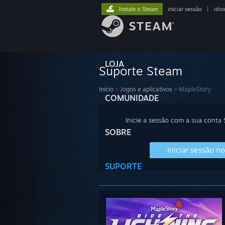
Instale o Steam
iniciar sessão
|
idi
LOJA
Suporte Steam
Início
>
Jogos e aplicativos
>
MapleStory
COMUNIDADE
Inicie a sessão com a sua conta
SOBRE
Iniciar sessão n
SUPORTE