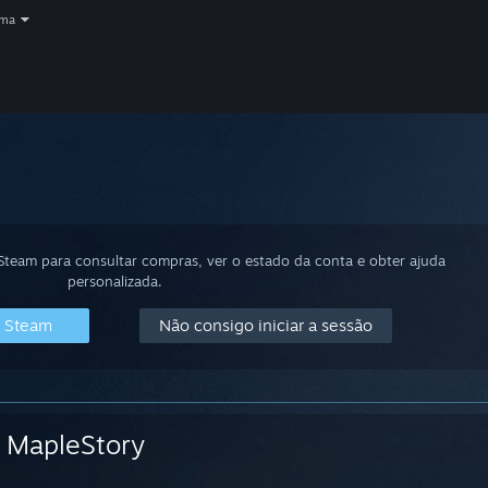
oma
 Steam para consultar compras, ver o estado da conta e obter ajuda
personalizada.
o Steam
Não consigo iniciar a sessão
MapleStory