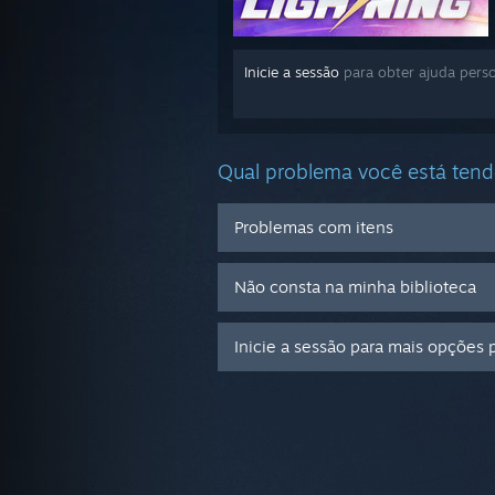
Inicie a sessão
para obter ajuda perso
Qual problema você está ten
Problemas com itens
Não consta na minha biblioteca
Inicie a sessão para mais opções 