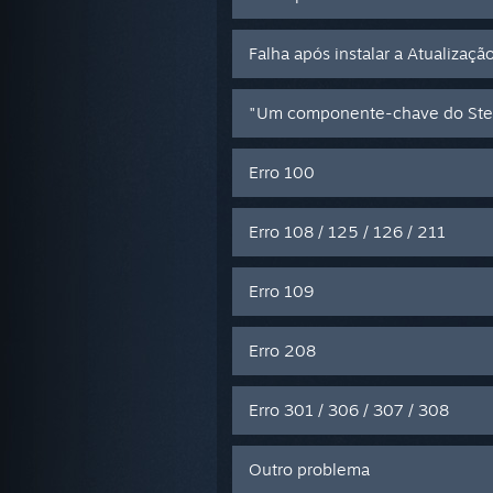
Falha após instalar a Atualizaç
"Um componente-chave do Stea
Erro 100
Erro 108 / 125 / 126 / 211
Erro 109
Erro 208
Erro 301 / 306 / 307 / 308
Outro problema