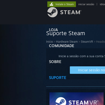
Instale o Steam
iniciar sessão
|
idi
LOJA
Suporte Steam
Início
>
Hardware Steam
>
SteamVR
>
Heads
COMUNIDADE
Inicie a sessão com a sua conta
SOBRE
Iniciar sessão n
SUPORTE