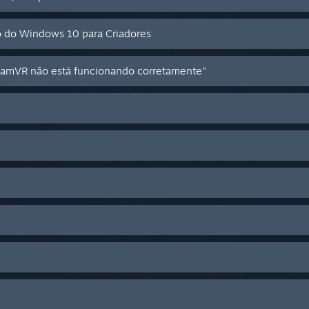
ão do Windows 10 para Criadores
mVR não está funcionando corretamente"