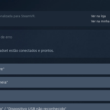
onalizada para SteamVR.
Ver na loja
Ver na minha 
de erro
adset estão conectados e prontos.
re"
heia"
o" / "Dispositivo USB não reconhecido"