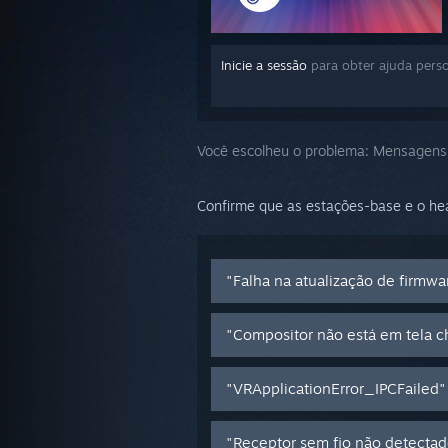
Inicie a sessão
para obter ajuda pers
Você escolheu o problema:
Mensagens 
Confirme que as estações-base e o he
"Falha na atualização de firmwa
"Compositor não está em tela c
"VRApplicationError_IPCFailed"
"Receptor sem fio não detectad