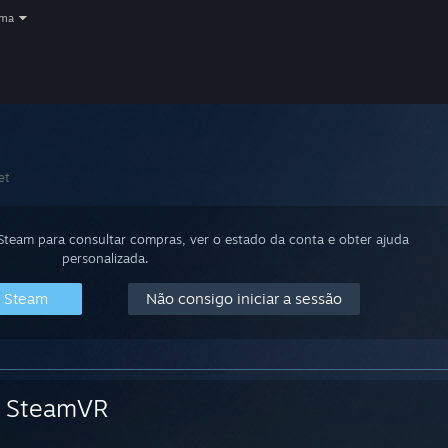
oma
et
 Steam para consultar compras, ver o estado da conta e obter ajuda
personalizada.
o Steam
Não consigo iniciar a sessão
SteamVR