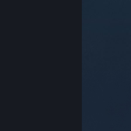
© Valve Corporation. Todos os direitos reservados.
Todas as marcas registradas são propriedade dos
seus respectivos donos nos EUA e em outros países.
Política de Privacidade
|
Termos Legais
|
Acessibilidade
|
Acordo de Assinatura do Steam
|
Reembolsos
|
Cookies