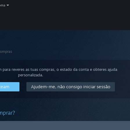
oma
compras
m para reveres as tuas compras, o estado da conta e obteres ajuda
personalizada.
Steam
Ajudem-me, não consigo iniciar sessão
omprar?