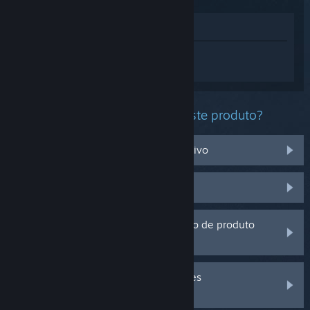
Ver na loja
Inicia sessão
para obteres ajuda
personalizada com o Moving Houses.
Que problema estás a ter com este produto?
Não funciona no meu sistema operativo
Não está na minha biblioteca
Estou a ter problemas com um código de produto
que adquiri fora do Steam
Inicia a sessão para veres mais opções
personalizadas