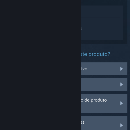
Ver na loja
Inicia sessão
para obteres ajuda
personalizada com o The Witcher 3: Wild
Hunt.
Que problema estás a ter com este produto?
Não funciona no meu sistema operativo
Não está na minha biblioteca
Estou a ter problemas com um código de produto
que adquiri fora do Steam
Inicia a sessão para veres mais opções
personalizadas