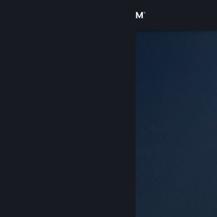
Iniciar sessão
Loja
Comunidade
Sobre
Apoio
Alterar idioma
Instala a app móvel do Steam
Ver versão para computadores