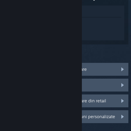
Afișează în Magazin
Conectează-te
pentru a primi ajutor
personalizat pentru Into the Dead: Our
Darkest Days.
Ce problemă ai cu acest produs?
Nu rulează pe sistemul meu de operare
Nu este în biblioteca mea
Am probleme cu codul meu de activare din retail
Autentifică-te pentru mai multe opțiuni personalizate