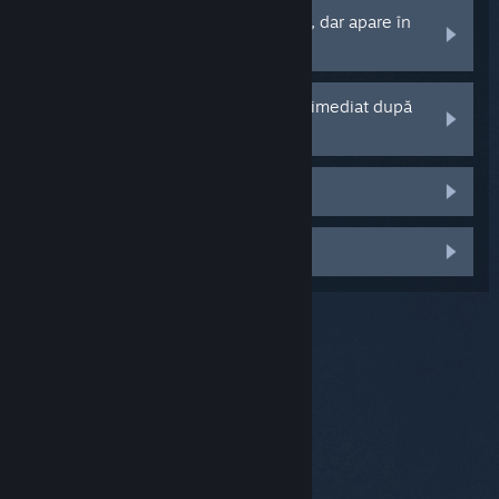
Dispozitivul meu nu se conectează, dar apare în
configurarea pentru Bluetooth
Dispozitivul meu se deconectează imediat după
conectare
Microfonul nu funcționează
Altceva
© Valve Corporation. Toate drepturile rezervate.
Toate mărcile înregistrate sunt proprietatea