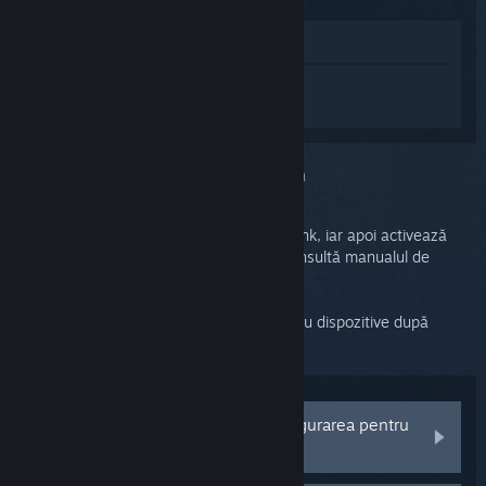
Afișează în Magazin
Conectează-te
pentru a primi ajutor
personalizat pentru Steam Link.
Ai selectat problema:
Dispozitive bluetooth
Accesează setările Bluetooth din Steam Link, iar apoi activează
modul de asociere al dispozitivului tău (consultă manualul de
instrucțiuni al dispozitivului tău).
Dispozitivul tău ar trebui să apară în lista cu dispozitive după
câteva secunde.
Dispozitivul meu nu apare în configurarea pentru
Bluetooth