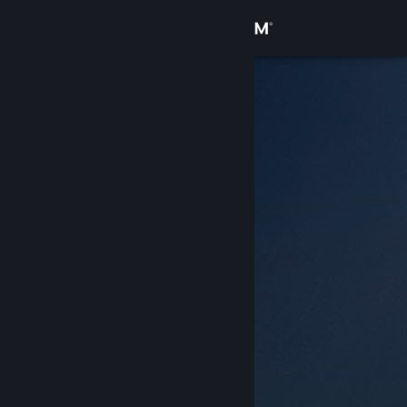
Conectează-te
Magazin
Comunitate
Despre
Asistență
Schimbă limba
Obține aplicația Steam pentru dispozitive mobile
Vezi site în versiunea pentru desktop