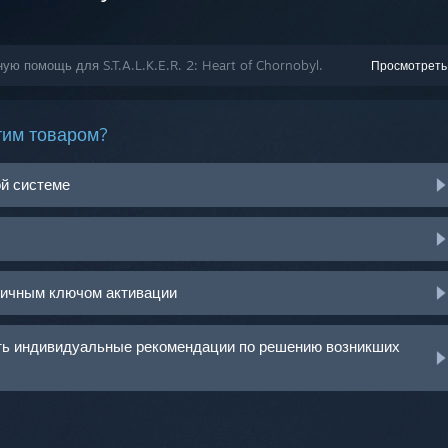
ую помощь для S.T.A.L.K.E.R. 2: Heart of Chornobyl.
Просмотреть
тим товаром?
ой системе
ничным ключом активации
ить индивидуальные рекомендации по решению возникших