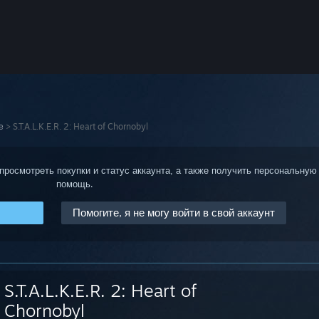
е
>
S.T.A.L.K.E.R. 2: Heart of Chornobyl
 просмотреть покупки и статус аккаунта, а также получить персональную
помощь.
Помогите, я не могу войти в свой аккаунт
S.T.A.L.K.E.R. 2: Heart of
Chornobyl